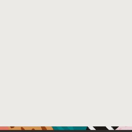
Demostraremos cómo aprovechar al máximo la
Machina Multilingüe (MLE) de Oracle Database para
combinar código PL/SQL existente con JavaScript
personalizado y bibliotecas de código abierto.
Además, presentaremos herramientas avanzadas
que mejoran el flujo de trabajo de desarrollo,
incluyendo la creación de un índice de vectores
definido por el usuario, el uso de expresiones
regulares, la implementación de CI/CD, y una
extensión de Visual Studio Code para una
experiencia de desarrollo optimizada. Descubra
cómo construir aplicaciones JavaScript completas
dentro de Oracle Database, integrando sin
problemas código externo y simplificando el proceso
de implementación. English version: In this talk, we
will explore Oracle Database's powerful capabilities
for JavaScript code management, enabling
developers to create modular and innovative
applications. We will demonstrate how to take full
advantage of Oracle Database's Multilingual Engine