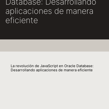
Database: Desarrollando
aplicaciones de manera
eficiente
La revolución de JavaScript en Oracle Database:
Desarrollando aplicaciones de manera eficiente
Lucas Braun
09 June 2025
En esta charla, exploraremos las poderosas
capacidades de Oracle Database para la gestión de
código JavaScript, permitiendo a los desarrolladores
crear aplicaciones modulares e innovadoras.